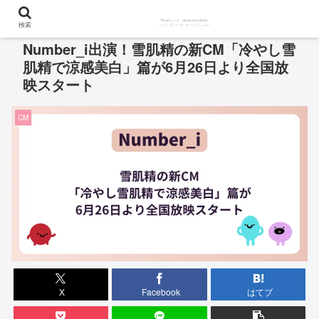
検索
Number_i出演！雪肌精の新CM「冷やし雪
肌精で涼感美白」篇が6月26日より全国放
映スタート
CM
X
Facebook
はてブ