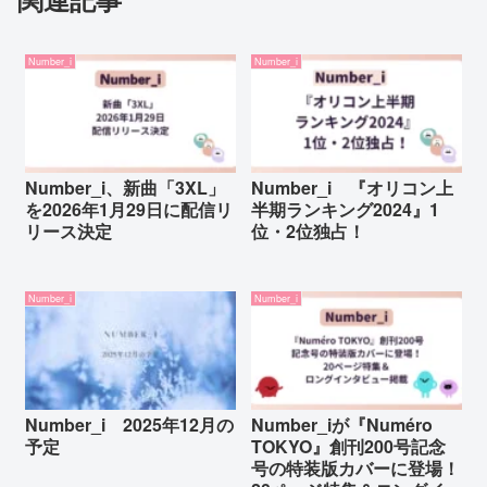
Number_i
Number_i
Number_i、新曲「3XL」
Number_i 『オリコン上
を2026年1月29日に配信リ
半期ランキング2024』1
リース決定
位・2位独占！
Number_i
Number_i
Number_i 2025年12月の
Number_iが『Numéro
予定
TOKYO』創刊200号記念
号の特装版カバーに登場！