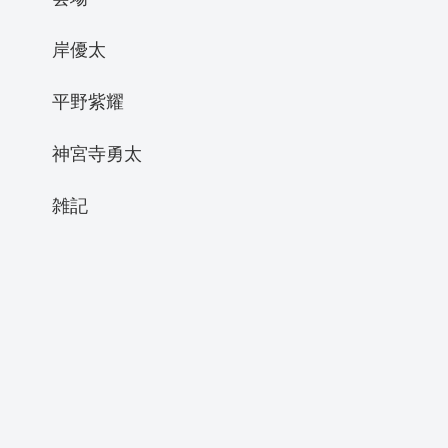
岸優太
平野紫耀
神宮寺勇太
雑記