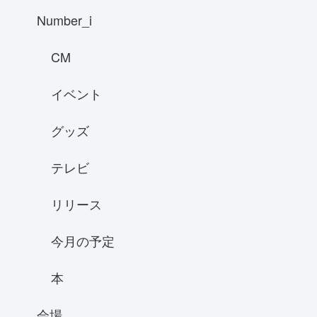
Number_i
CM
イベント
グッズ
テレビ
リリース
今月の予定
本
会場