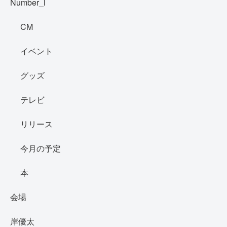
Number_i
CM
イベント
グッズ
テレビ
リリース
今月の予定
本
会場
岸優太