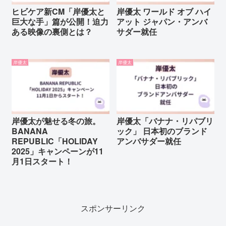
ヒビケア新CM「岸優太と
岸優太 ワールド オブ ハイ
巨大な手」篇が公開！迫力
アット ジャパン・アンバ
ある映像の裏側とは？
サダー就任
岸優太
岸優太
岸優太が魅せる冬の旅。
岸優太「バナナ・リパブリ
BANANA
ック」 日本初のブランド
REPUBLIC「HOLIDAY
アンバサダー就任
2025」キャンペーンが11
月1日スタート！
スポンサーリンク