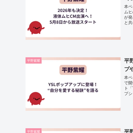
本ペ
ムヒ
が発
と共
平
平野紫耀
プ
本ペ
で開
ト「Y
プシ
平
平野紫耀