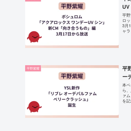
U
平野
ロッ
3月
ャラ
平
平野紫耀
ー
本ペ
ら、
ァム
を記