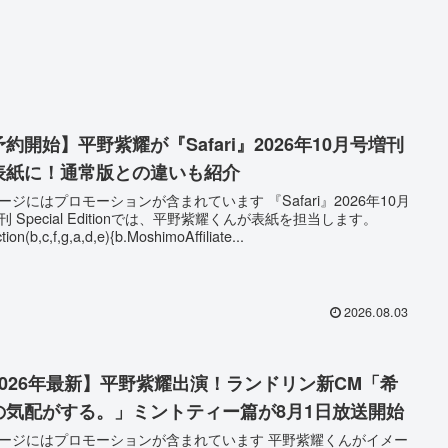
約開始】平野紫耀が『Safari』2026年10月号増刊
表紙に！通常版との違いも紹介
ージにはプロモーションが含まれています 『Safari』2026年10月
刊 Special Editionでは、平野紫耀くんが表紙を担当します。
ction(b,c,f,g,a,d,e){b.MoshimoAffiliate...
2026.08.03
2026年最新】平野紫耀出演！ランドリン新CM「希
の気配がする。」ミントティー篇が8月1日放送開始
ージにはプロモーションが含まれています 平野紫耀くんがイメー