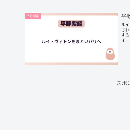
平
平野紫耀
ルイ
され
する
イ・
スポ