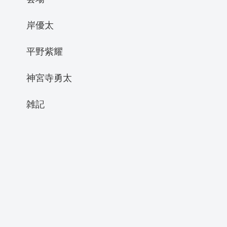
岸優太
平野紫耀
神宮寺勇太
雑記