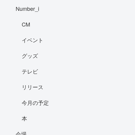
Number_i
CM
イベント
グッズ
テレビ
リリース
今月の予定
本
会場