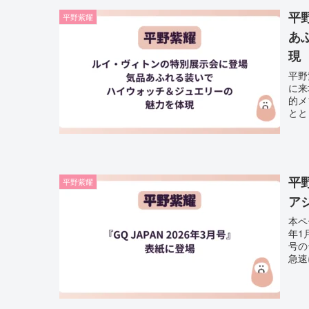
平
平野紫耀
あ
現
平野
に来
的メ
とと
平野
平野紫耀
ア
本ペ
年1
号の
急速