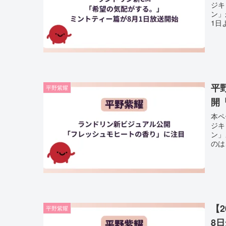
ジキ
ン」
1日
平
平野紫耀
開
本ペ
ジキ
ン」
のは
【
平野紫耀
8