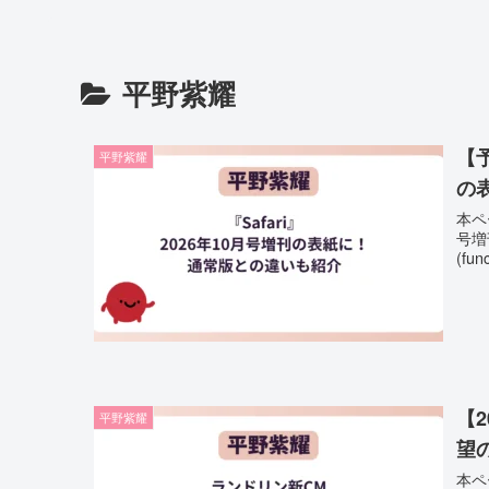
平野紫耀
【予
平野紫耀
の
本ペ
号増
(fun
【
平野紫耀
望
本ペ